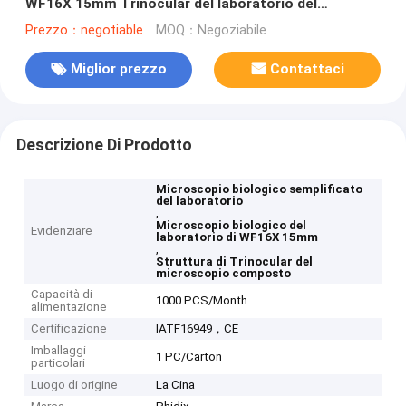
WF16X 15mm Trinocular del laboratorio del
microscopio composto
Prezzo：negotiable
MOQ：Negoziabile
Miglior prezzo
Contattaci
Descrizione Di Prodotto
Microscopio biologico semplificato
del laboratorio
,
Microscopio biologico del
Evidenziare
laboratorio di WF16X 15mm
,
Struttura di Trinocular del
microscopio composto
Capacità di
1000 PCS/Month
alimentazione
Certificazione
IATF16949，CE
Imballaggi
1 PC/Carton
particolari
Luogo di origine
La Cina