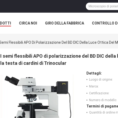
DOTTI
CIRCA NOI
GIRO DELLA FABBRICA
CONTROLLO DI
 Semi Flessibili APO Di Polarizzazione Del BD DIC Della Luce Ottica Del
I semi flessibili APO di polarizzazione del BD DIC dell
la testa di cardini di Trinocular
Dettagli:
Luogo di origine:
Marca:
Certificazione:
Numero di modello:
Termini di pagame
Quantità di ordine 