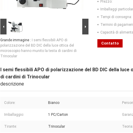
Prezzo:
Imballaggi particolar
Tempi di consegna:
Termini di pagamen
Capacità di aliment
Grande immagine :
I semi flessibili APO di
Contatto
polarizzazione del BD DIC della luce ottica del
microscopio hanno munito la testa di cardini di
Trinocular
I semi flessibili APO di polarizzazione del BD DIC della luc
di cardini di Trinocular
descrizione
Colore:
Bianco
Person
Imballaggio:
1 PC/Carton
Garanz
Tirante:
Trinocular
Teoria