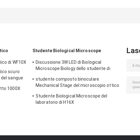
ottico di DIC
Mechanical dello
petrografica d
WF10X 5X 50X ha
studente del
illuminazione
riflesso la
corredo
riflessa del
sorgente
WF10X/20mm del
microscopio di
luminosa del
microscopio di
polarizzazione 
microscopio
Trinocular
400X 200X
Las
tico
Studente Biological Microscope
tico di WF10X
Discussione 3W LED di Biological
Microscope Biology dello studente di
tico scuro
WF10X/18mm 40X 100X
i del sangue
studente composto binoculare
Mechanical Stage del microscopio ottico
itto 1000X
di 40X 10X 1000X
Studente Biological Microscope del
laboratorio di H16X