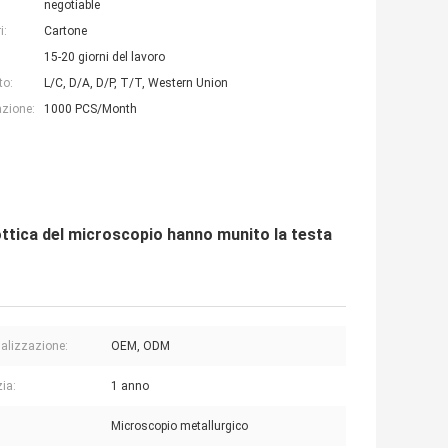
negotiable
i:
Cartone
15-20 giorni del lavoro
to:
L/C, D/A, D/P, T/T, Western Union
azione:
1000 PCS/Month
e ottica del microscopio hanno munito la testa
alizzazione:
OEM, ODM
ia:
1 anno
:
Microscopio metallurgico