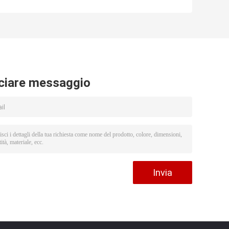
i
400X di
microscopio
polarizzazione
metallurgico per
200X trasmesso
ricerca in
intorno alla fase
petrologia di
di
girante
analisi materiale
e che ricopre
analisi
ciare messaggio