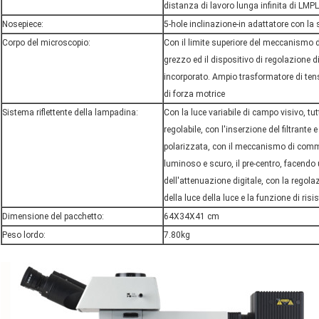
distanza di lavoro lunga infinita di LMP
Nosepiece:
5-hole inclinazione-in adattatore con la
Corpo del microscopio:
Con il limite superiore del meccanismo
grezzo ed il dispositivo di regolazione 
incorporato. Ampio trasformatore di ten
di forza motrice
Sistema riflettente della lampadina:
Con la luce variabile di campo visivo, tut
regolabile, con l'inserzione del filtrante 
polarizzata, con il meccanismo di com
luminoso e scuro, il pre-centro, facendo
dell'attenuazione digitale, con la regola
della luce della luce e la funzione di ri
Dimensione del pacchetto:
64X34X41 cm
Peso lordo:
7.80kg