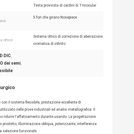
Testa provvista di cardini di Trinocular
5 fori che girano Nosepiece
ece:
Sistema ottico di correzione di aberrazione
a ottico:
cromatica di infinito
BD DIC
,
PO dei semi
,
ssibile
lurgico
o
con il sistema flessibile, prestazione eccellente di
ilizzato nelle prove industriali ed analisi metallografica. Il
ridurre l'affaticamento durante usando. La progettazione
rodotto, illuminazione obliqua, polarizzante, interferenza
la selezione funzionale.