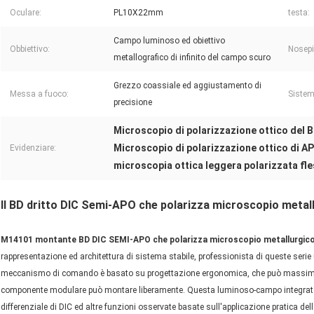
Oculare:
PL10X22mm
testa:
Campo luminoso ed obiettivo
Obbiettivo:
Nosepi
metallografico di infinito del campo scuro
Grezzo coassiale ed aggiustamento di
Messa a fuoco:
Sistem
precisione
Microscopio di polarizzazione ottico del 
Microscopio di polarizzazione ottico di A
Evidenziare:
microscopia ottica leggera polarizzata fle
Il BD dritto DIC Semi-APO che polarizza microscopio metal
M14101 montante BD DIC SEMI-APO che polarizza microscopio metallurgic
rappresentazione ed architettura di sistema stabile, professionista di queste serie ut
meccanismo di comando è basato su progettazione ergonomica, che può massimo 
componente modulare può montare liberamente. Questa luminoso-campo integrato p
differenziale di DIC ed altre funzioni osservate basate sull'applicazione pratica del