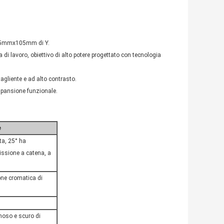
 105mmx105mm di Y.
 di lavoro, obiettivo di alto potere progettato con tecnologia
agliente e ad alto contrasto.
espansione funzionale.
e
ta, 25° ha
cissione a catena, a
one cromatica di
noso e scuro di