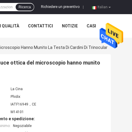
Richiedere un preventivo
Ricerca
|
Italian
 QUALITÀ
CONTATTICI
NOTIZIE
CASI
 Microscopio Hanno Munito La Testa Di Cardini Di Trinocular
a luce ottica del microscopio hanno munito
La Cina
Phidix
IATF16949，CE
M14101
nto e spedizione:
minimo:
Negoziabile