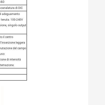
L-BD
 scanalatura di DIC
 di adeguamento
di tenuta. 100-240V
sione, singolo output
to il centro
e l'inserzione leggera
mutazione del campo
 uso
zione di intensità
sistemazione