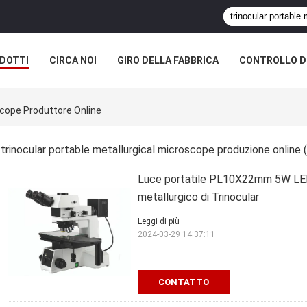
DOTTI
CIRCA NOI
GIRO DELLA FABBRICA
CONTROLLO DI
scope Produttore Online
trinocular portable metallurgical microscope produzione online
Luce portatile PL10X22mm 5W LED 
metallurgico di Trinocular
Leggi di più
2024-03-29 14:37:11
CONTATTO