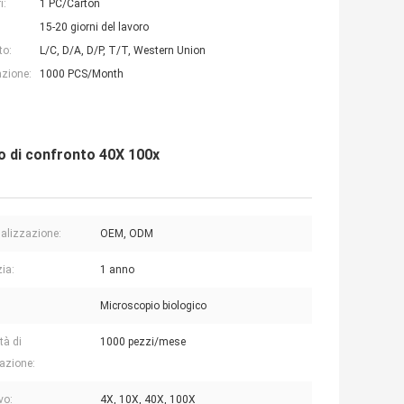
i:
1 PC/Carton
15-20 giorni del lavoro
to:
L/C, D/A, D/P, T/T, Western Union
azione:
1000 PCS/Month
o di confronto 40X 100x
alizzazione:
OEM, ODM
ia:
1 anno
:
Microscopio biologico
tà di
1000 pezzi/mese
azione:
vo:
4X, 10X, 40X, 100X