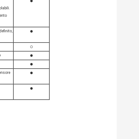
●
labili.
ento
●
efinito,
○
●
o
●
●
ensore
●