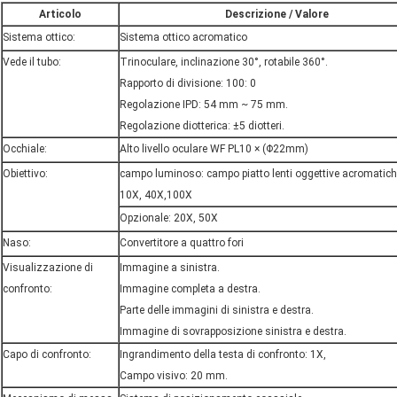
Articolo
Descrizione / Valore
Sistema ottico:
Sistema ottico acromatico
Vede il tubo:
Trinoculare, inclinazione 30°, rotabile 360°.
Rapporto di divisione: 100: 0
Regolazione IPD: 54 mm ~ 75 mm.
Regolazione diotterica: ±5 diotteri.
Occhiale:
Alto livello oculare WF PL10 × (Φ22mm)
Obiettivo:
campo luminoso: campo piatto lenti oggettive acromatich
10X, 40X,100X
Opzionale: 20X, 50X
Naso:
Convertitore a quattro fori
Visualizzazione di
Immagine a sinistra.
confronto:
Immagine completa a destra.
Parte delle immagini di sinistra e destra.
Immagine di sovrapposizione sinistra e destra.
Capo di confronto:
Ingrandimento della testa di confronto: 1X,
Campo visivo: 20 mm.