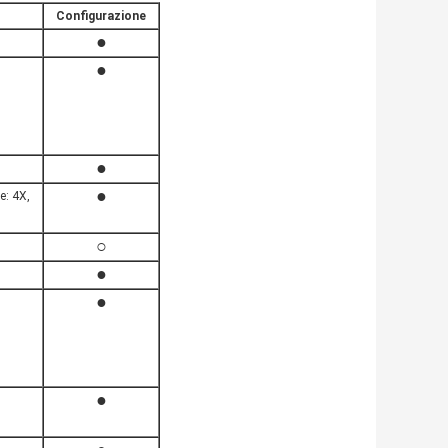
Configurazione
●
●
●
●
e: 4X,
○
●
●
●