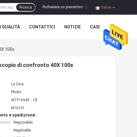
Richiedere un preventivo
Ricerca
|
Italian
 QUALITÀ
CONTATTICI
NOTIZIE
CASI
40X 100x
scopio di confronto 40X 100x
La Cina
Phidix
IATF16949，CE
M16101
nto e spedizione:
minimo:
Negoziabile
Negotiable