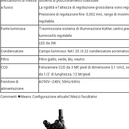
Meccanismo di messa
Sistema di posizionamento coassiale.
a fuoco:
La rigidità e l'altezza di regolazione grossolana sono rego
Precisione di regolazione fine: 0,002 mm, range di movim
regolabile.
Fonte luminosa:
Trasmissione sistema di illuminazione Kohler; centro pred
luminosità regolabile.
LED da 3W.
Condensatore:
Campo luminoso: NA1.25 /0.22 condensatore acromatic
Filtro:
Filtro giallo, verde, blu, neutro.
CCD:
Fotocamera CCD da 3 MP, pixel di dimensione 3,1 Um2, s
da 1/2' di lunghezza, 12 bit/pixel.
Fornitore di
AC90V~240V, 50Hz/60Hz.
alimentazione:
●
○
Commenti:
Means Configurazione attuale
Mezzi facoltativi