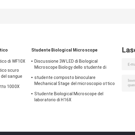
6.7x 45x della
microscopio di
polarizzato
macchina
scienza del
orizzontale de
fotografica
microscopio di
microscopio
mobile
confronto di
ottico micro
elettronica del
Digital micro 0.7X
coassiale
microscopio
Las
tico
Studente Biological Microscope
tico di WF10X
Discussione 3W LED di Biological
Microscope Biology dello studente di
tico scuro
WF10X/18mm 40X 100X
i del sangue
studente composto binoculare
Mechanical Stage del microscopio ottico
itto 1000X
di 40X 10X 1000X
Studente Biological Microscope del
laboratorio di H16X