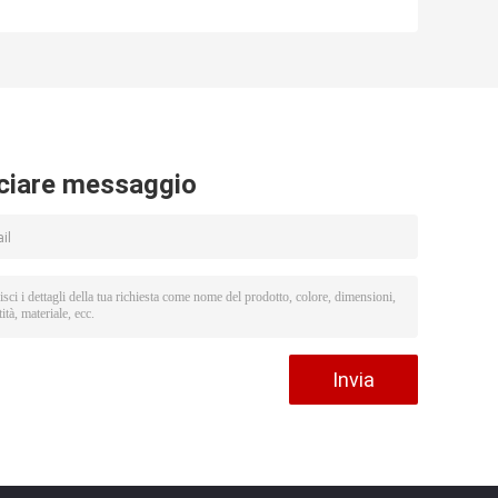
digitale legale di
Trinocular
l
Trinocular del
dell'affissione a
microscopio di
cristalli liquidi
confronto di 12V
Digital di
50W 2X 240X
Trinocular WF20X
ha motorizzato la
fase di
microscopio
ciare messaggio