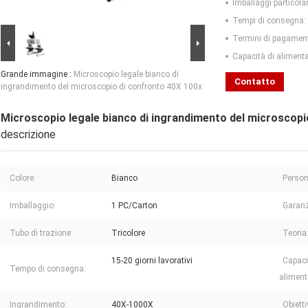
Imballaggi particolar
Tempi di consegna:
Termini di pagamen
Capacità di aliment
Grande immagine :
Microscopio legale bianco di
Contatto
ingrandimento del microscopio di confronto 40X 100x
Microscopio legale bianco di ingrandimento del microscopi
descrizione
Colore:
Bianco
Person
Imballaggio:
1 PC/Carton
Garanz
Tubo di trazione:
Tricolore
Teoria
15-20 giorni lavorativi
Capaci
Tempo di consegna:
aliment
Ingrandimento:
40X-1000X
Obietti