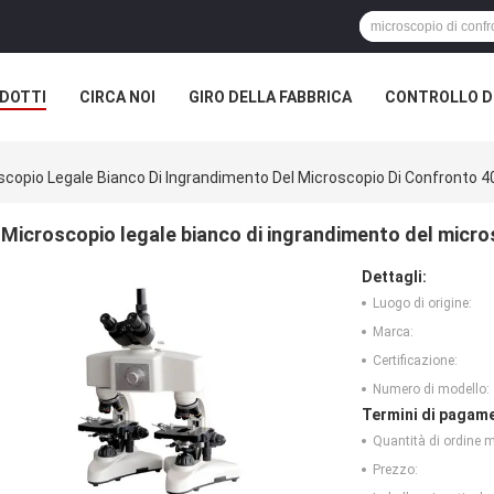
DOTTI
CIRCA NOI
GIRO DELLA FABBRICA
CONTROLLO DI
scopio Legale Bianco Di Ingrandimento Del Microscopio Di Confronto 
Microscopio legale bianco di ingrandimento del micro
Dettagli:
Luogo di origine:
Marca:
Certificazione:
Numero di modello:
Termini di pagame
Quantità di ordine 
Prezzo: