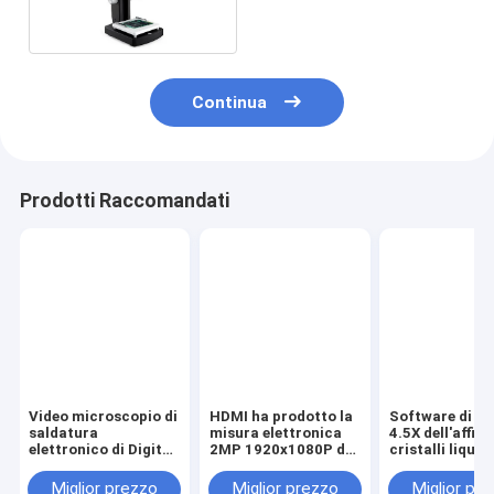
Continua
Prodotti Raccomandati
Video microscopio di
HDMI ha prodotto la
Software di m
saldatura
misura elettronica
4.5X dell'affiss
elettronico di Digital
2MP 1920x1080P del
cristalli liquidi
3D 4K con la
microscopio
Digital di 5MP
macchina
binoculare di Digital
video del
Miglior prezzo
Miglior prezzo
Miglior pr