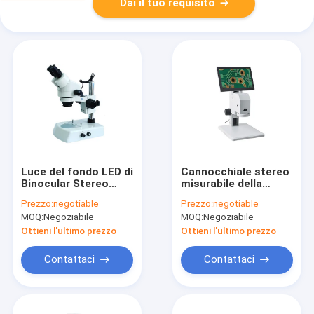
Dai il tuo requisito
Luce del fondo LED di
Cannocchiale stereo
Binocular Stereo
misurabile della
Microscope 7X 90X
macchina
Prezzo:
negotiable
Prezzo:
negotiable
dello studente di
fotografica del
MOQ:
Negoziabile
MOQ:
Negoziabile
WF10X
microscopio di
chiara
Ottieni l'ultimo prezzo
Ottieni l'ultimo prezzo
rappresentazione HD
1X 2X Digital
Contattaci
Contattaci