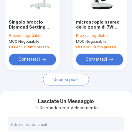
Giro della fabbrica
Controllo di qualità
Singolo braccio
microscopio stereo
Diamond Setting
dello zoom di 7W
Contattici
Microscope
0.6X 100mm
Prezzo:
negotiable
Prezzo:
negotiable
Trinocular per la
MOQ:
Negoziabile
MOQ:
Negoziabile
regolazione dei
Notizie
gioielli
Ottieni l'ultimo prezzo
Ottieni l'ultimo prezzo
Casi
Contattaci
Contattaci
Osservi più
Microscopio metallurgico ottico
Studente Biological Microscope
Lasciate Un Messaggio
Ti Risponderemo Velocemente
Microscopio biologico del laboratorio
Microscopio ottico invertito