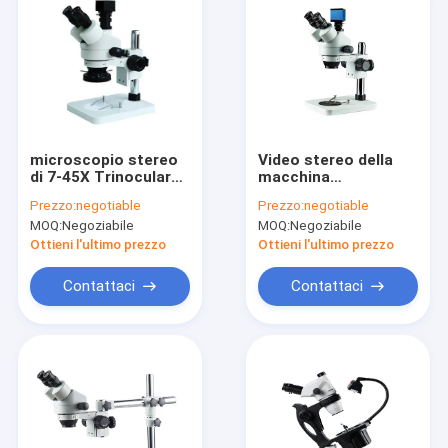
microscopio stereo
Video stereo della
di 7-45X Trinocular
macchina
con la macchina
fotografica digitale
Prezzo:
negotiable
Prezzo:
negotiable
fotografica digitale
720P dello zoom del
MOQ:
Negoziabile
MOQ:
Negoziabile
per il proiettore e
microscopio di
Computor
Trinocular della
Ottieni l'ultimo prezzo
Ottieni l'ultimo prezzo
tasca del Usb
Contattaci
Contattaci
Casa
Prodotti
Circa noi