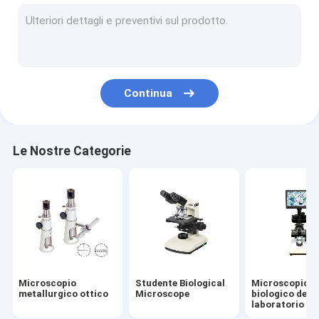
Microscopio di polarizzazione ottico
Microscopio fluorescente del LED
Microscopio di confronto legale
Continua
Microscopio di contrasto di fase di Trinocular
Microscopio del campo scuro
Le Nostre Categorie
Microscopio stereo dello zoom
Microscopio ottico di Digital
Accessori del microscopio
microscopio elettronico a scansione
Microscopio
Studente Biological
Microscopio
metallurgico ottico
Microscope
biologico del
laboratorio