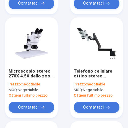
Contattaci
Contattaci
Microscopio stereo
Telefono cellulare
270X 4.5X dello zoom
ottico stereo
di elettronica che
d'esplorazione della
Prezzo:
negotiable
Prezzo:
negotiable
salda un oculare
macchina
MOQ:
Negoziabile
MOQ:
Negoziabile
propenso da 45 gradi
fotografica
principale Digital del
Ottieni l'ultimo prezzo
Ottieni l'ultimo prezzo
microscopio dello
zoom dell'elettrone
Contattaci
Contattaci