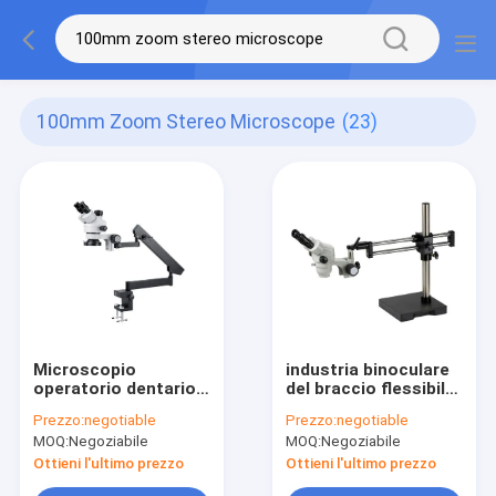
100mm Zoom Stereo Microscope
(23)
Microscopio
industria binoculare
operatorio dentario
del braccio flessibile
del braccio WF10X
stereo dei
Prezzo:
negotiable
Prezzo:
negotiable
dello zoom di
microscopi dello
MOQ:
Negoziabile
MOQ:
Negoziabile
neurochirurgia
zoom di 7X 45X
stereo universale del
Ottieni l'ultimo prezzo
Ottieni l'ultimo prezzo
microscopio