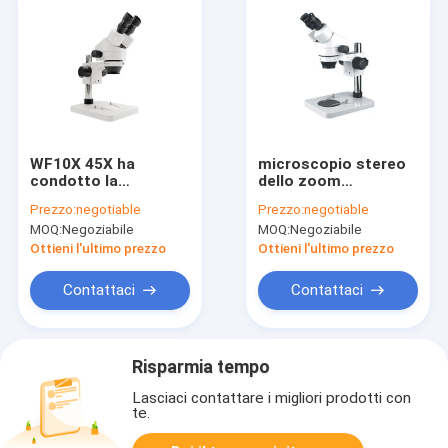
WF10X 45X ha
microscopio stereo
condotto la
dello zoom
metallografia stereo
binoculare 7-45X con
Prezzo:
negotiable
Prezzo:
negotiable
di biologia del
il LED Ring Light
MOQ:
Negoziabile
MOQ:
Negoziabile
microscopio
binoculare dello
Ottieni l'ultimo prezzo
Ottieni l'ultimo prezzo
zoom del
microscopio della
Contattaci
Contattaci
lampada
Risparmia tempo
Lasciaci contattare i migliori prodotti con
te.